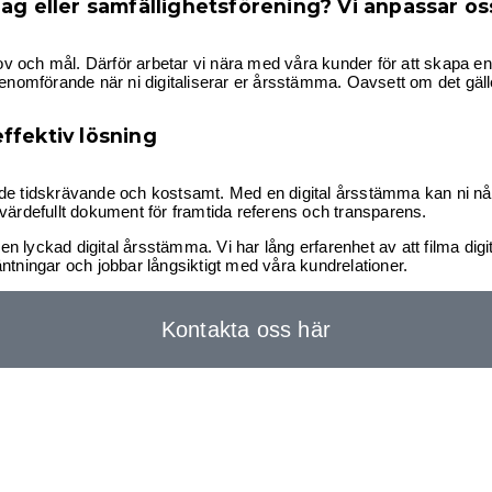
ag eller samfällighetsförening? Vi anpassar os
ehov och mål. Därför arbetar vi nära med våra kunder för att skapa 
ll genomförande när ni digitaliserar er årsstämma. Oavsett om det gäll
ffektiv lösning
de tidskrävande och kostsamt. Med en digital årsstämma kan ni nå ut
rdefullt dokument för framtida referens och transparens.
n lyckad digital årsstämma. Vi har lång erfarenhet av att filma di
rväntningar och jobbar långsiktigt med våra kundrelationer.
Kontakta oss här