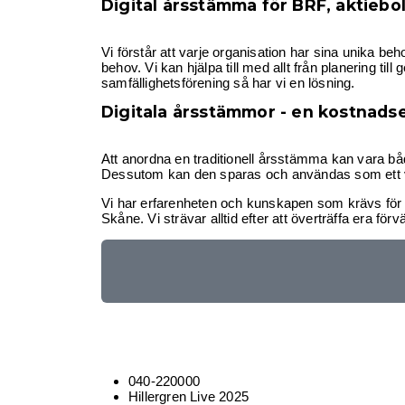
Digital årsstämma för BRF, aktiebol
Vi förstår att varje organisation har sina unika b
behov. Vi kan hjälpa till med allt från planering ti
samfällighetsförening så har vi en lösning.
Digitala årsstämmor - en kostnadse
Att anordna en traditionell årsstämma kan vara bå
Dessutom kan den sparas och användas som ett vä
Vi har erfarenheten och kunskapen som krävs för e
Skåne. Vi strävar alltid efter att överträffa era fö
040-220000
Hillergren Live 2025