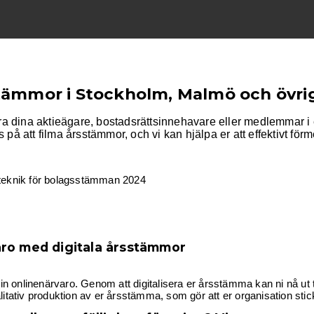
sstämmor i Stockholm, Malmö och övri
era dina aktieägare, bostadsrättsinnehavare eller medlemmar i 
ss på att filma årsstämmor, och vi kan hjälpa er att effektivt för
r teknik för bolagsstämman 2024
aro med digitala årsstämmor
sin onlinenärvaro. Genom att digitalisera er årsstämma kan ni nå ut t
litativ produktion av er årsstämma, som gör att er organisation stic