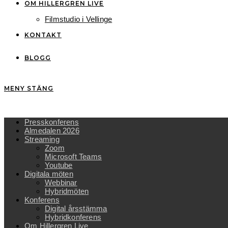
OM HILLERGREN LIVE
Filmstudio i Vellinge
KONTAKT
BLOGG
MENY
STÄNG
Presskonferens
Almedalen 2026
Streaming
Zoom
Microsoft Teams
Youtube
Digitala möten
Webbinar
Hybridmöten
Konferens
Digital årsstämma
Hybridkonferens
Om Hillergren Live